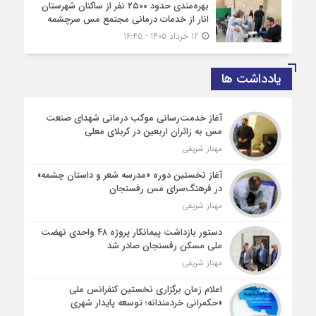
بهره‌مندی حدود ۲۵۰۰‌ نفر از ساکنان شهرستان
انار از خدمات درمانی مجتمع مس سرچشمه
12 خرداد 1405 - 16:45
یادداشت ها
آغاز خدمت‌رسانی موکب درمانی شهدای صنعت
مس به زائران اربعین در کربلای معلی
مهناز شریفی
آغاز نخستین دوره «مدرسه شعر و داستان چشمه»
در فرهنگ‌سرای مس رفسنجان
مهناز شریفی
دستور بازداشت پیمانکار پروژه ۴۸ واحدی نهضت
ملی مسکن رفسنجان صادر شد
مهناز شریفی
اعلام زمان برگزاری نخستین کنفرانس ملی
«حکمرانی خردمندانه؛ توسعه پایدار شهری