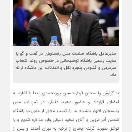
مديرعامل باشگاه صنعت مس رفسنجان در گفت و گو با
سايت رسمى باشگاه توضيحاتى در خصوص روند انتخاب
سرمربى و گشودن پنجره نقل و انتقالات اين باشگاه ارائه
داد.
به گزارش رفسنجان فردا, حسين پورمحمدى ابتدا با اشاره به
امضاى قرارداد و حضور سعيد دقيقى در تمرينات مس
رفسنجان اظهار داشت: ما با كسب مجوز از مديريت باشگاه
شمس آذر قزوين با آقاى سعيد دقيقى وارد مذاكره شديم و با
توافق صورت گرفته ايشان از تركيه به تهران آمدند و پس از