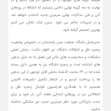
شرايط گزينه هاى موجود را در دستور كار قرار داديم و در
نهايت به سه گزينه نهايى داخلى رسيديم كه انشالله در روزهاى
آتى و طى مذاكرات نهايى سرمربى جديد انتخاب خواهد شد
و در تمرينات حاضر مى شود. بدون شك تلاش مى كنيم
بهترين تصميم گرفته شود.
مديرعامل باشگاه صنعت مس رفسنجان در خصوص وضعيت
پنجره نقل و انتقالات باشگاه نيز اظهار داشت: بخش اصلى
مشكلات و محدوديت هاى مالى اين فصل ما به دليل بدهى
هاى انباشته است و پنجره باشگاه نيز به همين دليل بسته
شده اما در ٢٤ ساعت گذشته بخش قابل توجهى از اين بدهى
ها را پرداخت كرديم و در انتظار تكميل تشريفات قانونى
هستيم تا با همكارى فدراسيون فوتبال پنجره نقل و
انتقالاتى نيز در روزهاى ابتدايى هفته آتى باز شود و براى
جذب بازيكنان مورد نظر سرمربى جديد نيز مشكلى نداشته
باشيم.