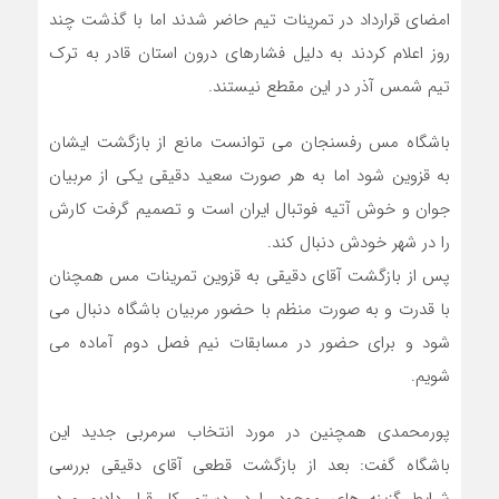
امضاى قرارداد در تمرينات تيم حاضر شدند اما با گذشت چند
روز اعلام كردند به دليل فشارهاى درون استان قادر به ترك
تيم شمس آذر در اين مقطع نيستند.
باشگاه مس رفسنجان مى توانست مانع از بازگشت ايشان
به قزوين شود اما به هر صورت سعيد دقيقى يكى از مربيان
جوان و خوش آتيه فوتبال ايران است و تصميم گرفت كارش
را در شهر خودش دنبال كند.
پس از بازگشت آقاى دقيقى به قزوين تمرينات مس همچنان
با قدرت و به صورت منظم با حضور مربيان باشگاه دنبال مى
شود و براى حضور در مسابقات نيم فصل دوم آماده مى
شويم.
پورمحمدى همچنين در مورد انتخاب سرمربى جديد اين
باشگاه گفت: بعد از بازگشت قطعى آقاى دقيقى بررسى