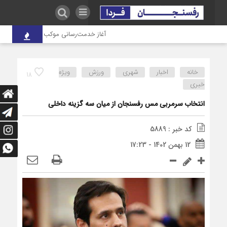
آغاز خدمت‌رسانی موکب درمانی شهدای صنعت
خانه
اخبار
شهری
ورزش
ویژه
18
خبری
انتخاب سرمربی مس رفسنجان از میان سه گزینه داخلی
کد خبر : 5889
12 بهمن 1402 - 17:23