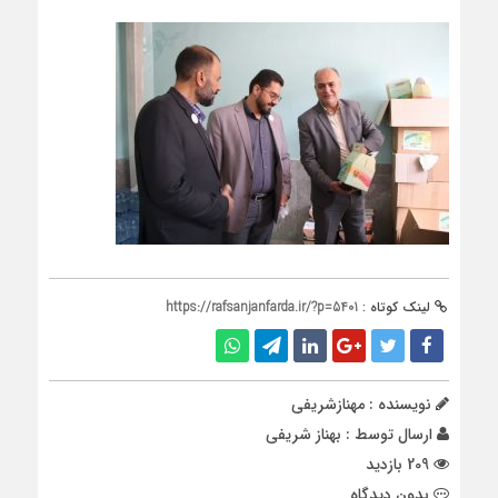
لینک کوتاه :
https://rafsanjanfarda.ir/?p=5401
نویسنده : مهنازشریفی
ارسال توسط :
بهناز شریفی
209 بازدید
بدون دیدگاه