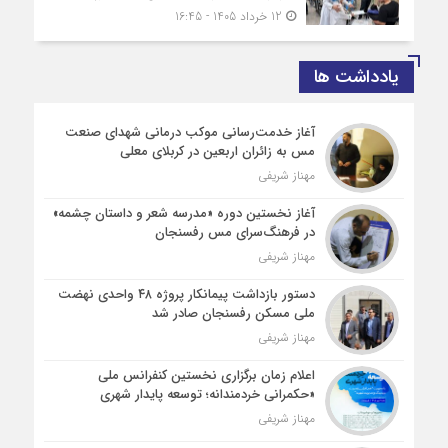
12 خرداد 1405 - 16:45
یادداشت ها
آغاز خدمت‌رسانی موکب درمانی شهدای صنعت
مس به زائران اربعین در کربلای معلی
مهناز شریفی
آغاز نخستین دوره «مدرسه شعر و داستان چشمه»
در فرهنگ‌سرای مس رفسنجان
مهناز شریفی
دستور بازداشت پیمانکار پروژه ۴۸ واحدی نهضت
ملی مسکن رفسنجان صادر شد
مهناز شریفی
اعلام زمان برگزاری نخستین کنفرانس ملی
«حکمرانی خردمندانه؛ توسعه پایدار شهری
مهناز شریفی