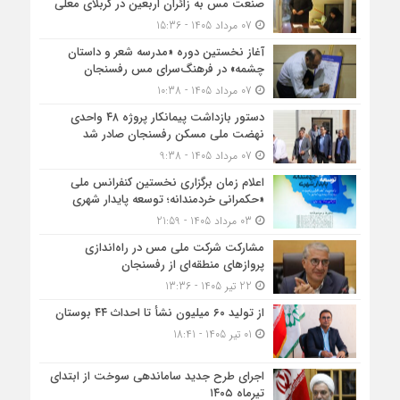
صنعت مس به زائران اربعین در کربلای معلی
07 مرداد 1405 - 15:36
آغاز نخستین دوره «مدرسه شعر و داستان
چشمه» در فرهنگ‌سرای مس رفسنجان
07 مرداد 1405 - 10:38
دستور بازداشت پیمانکار پروژه ۴۸ واحدی
نهضت ملی مسکن رفسنجان صادر شد
07 مرداد 1405 - 9:38
اعلام زمان برگزاری نخستین کنفرانس ملی
«حکمرانی خردمندانه؛ توسعه پایدار شهری
03 مرداد 1405 - 21:59
مشارکت شرکت ملی مس در راه‌اندازی
پروازهای منطقه‌ای از رفسنجان
22 تیر 1405 - 13:36
از تولید ۶۰ میلیون نشأ تا احداث ۴۴ بوستان
01 تیر 1405 - 18:41
اجرای طرح جدید ساماندهی سوخت از ابتدای
تیرماه ۱۴۰۵