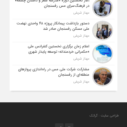
آغاز نخستین دوره «مدرسه شعر و داستان چشمه»
در فرهنگ‌سرای مس رفسنجان
مهناز شریفی
دستور بازداشت پیمانکار پروژه ۴۸ واحدی نهضت
ملی مسکن رفسنجان صادر شد
مهناز شریفی
اعلام زمان برگزاری نخستین کنفرانس ملی
«حکمرانی خردمندانه؛ توسعه پایدار شهری
مهناز شریفی
مشارکت شرکت ملی مس در راه‌اندازی پروازهای
منطقه‌ای از رفسنجان
مهناز شریفی
طراحی سایت : گراتک