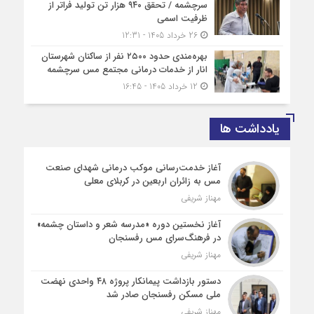
سرچشمه / تحقق ۹۴۰ هزار تن تولید فراتر از
ظرفیت اسمی
26 خرداد 1405 - 12:31
بهره‌مندی حدود ۲۵۰۰‌ نفر از ساکنان شهرستان
انار از خدمات درمانی مجتمع مس سرچشمه
12 خرداد 1405 - 16:45
یادداشت ها
آغاز خدمت‌رسانی موکب درمانی شهدای صنعت
مس به زائران اربعین در کربلای معلی
مهناز شریفی
آغاز نخستین دوره «مدرسه شعر و داستان چشمه»
در فرهنگ‌سرای مس رفسنجان
مهناز شریفی
دستور بازداشت پیمانکار پروژه ۴۸ واحدی نهضت
ملی مسکن رفسنجان صادر شد
مهناز شریفی