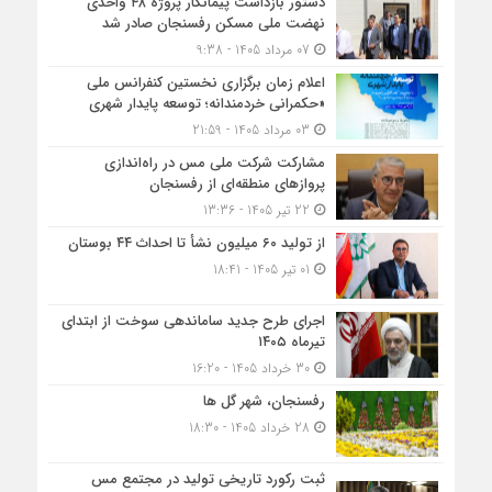
دستور بازداشت پیمانکار پروژه ۴۸ واحدی
نهضت ملی مسکن رفسنجان صادر شد
07 مرداد 1405 - 9:38
اعلام زمان برگزاری نخستین کنفرانس ملی
«حکمرانی خردمندانه؛ توسعه پایدار شهری
03 مرداد 1405 - 21:59
مشارکت شرکت ملی مس در راه‌اندازی
پروازهای منطقه‌ای از رفسنجان
22 تیر 1405 - 13:36
از تولید ۶۰ میلیون نشأ تا احداث ۴۴ بوستان
01 تیر 1405 - 18:41
اجرای طرح جدید ساماندهی سوخت از ابتدای
تیرماه ۱۴۰۵
30 خرداد 1405 - 16:20
رفسنجان، شهر گل ها
28 خرداد 1405 - 18:30
ثبت رکورد تاریخی تولید در مجتمع مس