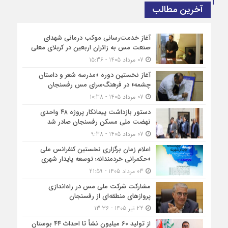
آخرین مطالب
آغاز خدمت‌رسانی موکب درمانی شهدای
صنعت مس به زائران اربعین در کربلای معلی
07 مرداد 1405 - 15:36
آغاز نخستین دوره «مدرسه شعر و داستان
چشمه» در فرهنگ‌سرای مس رفسنجان
07 مرداد 1405 - 10:38
دستور بازداشت پیمانکار پروژه ۴۸ واحدی
نهضت ملی مسکن رفسنجان صادر شد
07 مرداد 1405 - 9:38
اعلام زمان برگزاری نخستین کنفرانس ملی
«حکمرانی خردمندانه؛ توسعه پایدار شهری
03 مرداد 1405 - 21:59
مشارکت شرکت ملی مس در راه‌اندازی
پروازهای منطقه‌ای از رفسنجان
22 تیر 1405 - 13:36
از تولید ۶۰ میلیون نشأ تا احداث ۴۴ بوستان