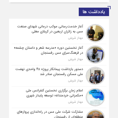
یادداشت ها
آغاز خدمت‌رسانی موکب درمانی شهدای صنعت
مس به زائران اربعین در کربلای معلی
مهناز شریفی
آغاز نخستین دوره «مدرسه شعر و داستان چشمه»
در فرهنگ‌سرای مس رفسنجان
مهناز شریفی
دستور بازداشت پیمانکار پروژه ۴۸ واحدی نهضت
ملی مسکن رفسنجان صادر شد
مهناز شریفی
اعلام زمان برگزاری نخستین کنفرانس ملی
«حکمرانی خردمندانه؛ توسعه پایدار شهری
مهناز شریفی
مشارکت شرکت ملی مس در راه‌اندازی پروازهای
منطقه‌ای از رفسنجان