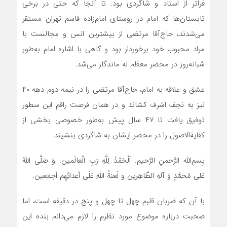
فراتر از استاد و شاگردی بود. تا آنجا که حتی در برخی
تابستان‌ها که امام در روستای امام‌زاده قاسم تهران مستقر
می‌شدند، حاج‌آقا مرتضی از بیشترین انس و مجالست با
مراد محبوب خود برخوردار بود و گاهی با اشاره امام به‌طور
شبانه‌روز در محضر معظم له ماندگار می‌شد.
عشق و علاقه به امام، حاج‌آقا مرتضی را در نیمه دوم دهه ۴۰
نیز به نجف اشرف کشاند و در همان فرصت راقم این سطور
توفیق یافت تا ۴۷ سال پیش به‌طور خصوصی بخشی از
کفایةالاصول را در محضر ایشان به شاگردی بنشیند.
بِسمِ‌اللّه الرَّحمنِ الرَّحیم. اَلْحَمْدُ لِلَّهِ رَبِ الْعالَمین. وَ صَلَّی اللهُ
عَلی مُحمَّدٍ وَ آلهِ الطّاهِرین و لَعنةُ اللهِ عَلَی أعدائِهِم أجمَعین.
با آن که ضربان قلبم چهل تا چهل و پنج در دقیقه است، اما
صحبت درباره موضوع مورد نظرم را لازم می‌دانم بنده این