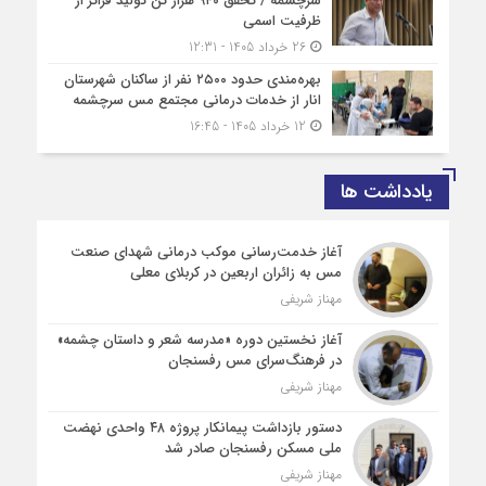
سرچشمه / تحقق ۹۴۰ هزار تن تولید فراتر از
ظرفیت اسمی
26 خرداد 1405 - 12:31
بهره‌مندی حدود ۲۵۰۰‌ نفر از ساکنان شهرستان
انار از خدمات درمانی مجتمع مس سرچشمه
12 خرداد 1405 - 16:45
یادداشت ها
آغاز خدمت‌رسانی موکب درمانی شهدای صنعت
مس به زائران اربعین در کربلای معلی
مهناز شریفی
آغاز نخستین دوره «مدرسه شعر و داستان چشمه»
در فرهنگ‌سرای مس رفسنجان
مهناز شریفی
دستور بازداشت پیمانکار پروژه ۴۸ واحدی نهضت
ملی مسکن رفسنجان صادر شد
مهناز شریفی