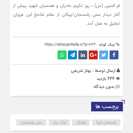
ام البنین (س) ، روز تکریم مادران و همسران شهید پیش از
آغاز دیدار مس رفسنجان/پیکان از مقام شامخ این عزیزان
تجلیل به عمل آمد.
لینک کوتاه :
https://rafsanjanfarda.ir/?p=633
ارسال توسط :
بهناز شریفی
444 بازدید
بدون دیدگاه
برچسب ها
رفسنجان فردا
فوتبال
لیگ برتر
مس رفسنجان