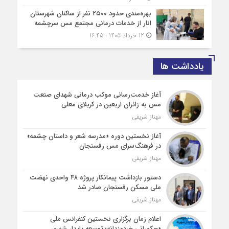
بهره‌مندی حدود ۲۵۰۰‌ نفر از ساکنان شهرستان
انار از خدمات درمانی مجتمع مس سرچشمه
12 خرداد 1405 - 16:45
یادداشت ها
آغاز خدمت‌رسانی موکب درمانی شهدای صنعت
مس به زائران اربعین در کربلای معلی
مهناز شریفی
آغاز نخستین دوره «مدرسه شعر و داستان چشمه»
در فرهنگ‌سرای مس رفسنجان
مهناز شریفی
دستور بازداشت پیمانکار پروژه ۴۸ واحدی نهضت
ملی مسکن رفسنجان صادر شد
مهناز شریفی
اعلام زمان برگزاری نخستین کنفرانس ملی
«حکمرانی خردمندانه؛ توسعه پایدار شهری