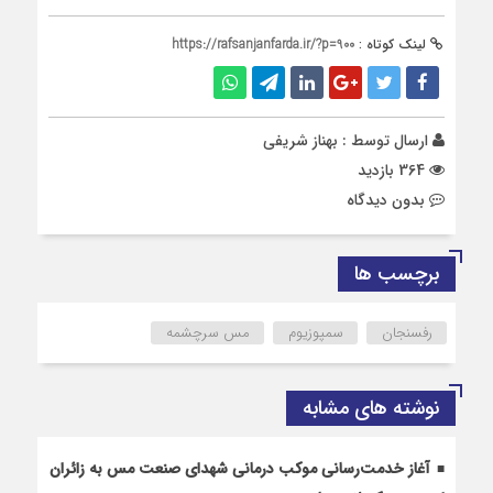
لینک کوتاه :
https://rafsanjanfarda.ir/?p=900
ارسال توسط :
بهناز شریفی
364 بازدید
بدون دیدگاه
برچسب ها
رفسنجان
سمپوزیوم
مس سرچشمه
نوشته های مشابه
آغاز خدمت‌رسانی موکب درمانی شهدای صنعت مس به زائران