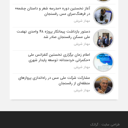
آغاز نخستین دوره «مدرسه شعر و داستان چشمه»
در فرهنگ‌سرای مس رفسنجان
مهناز شریفی
دستور بازداشت پیمانکار پروژه ۴۸ واحدی نهضت
ملی مسکن رفسنجان صادر شد
مهناز شریفی
اعلام زمان برگزاری نخستین کنفرانس ملی
«حکمرانی خردمندانه؛ توسعه پایدار شهری
مهناز شریفی
مشارکت شرکت ملی مس در راه‌اندازی پروازهای
منطقه‌ای از رفسنجان
مهناز شریفی
طراحی سایت : گراتک