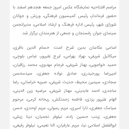
مراسم افتتاحیه نمایشگاه عکس امروز جمعه هجدهم اسفند با
حضور فرماندار، رئیس کمیسیون فرهنگی، ورزش و جوانان
شورای شهر، رئیس اداره فرهنگ و ارشاد اسلامی، مدیرانجمن
سینمای جوان رفسنجان و جمعی از هنرمندان برگزار شد.
اسامی عکاسان بدین شرح است: حسام الدین باقری،
میکائیل شریفی، بهراد بهرامی، ایرج علیپور، عباس بلوچی،
حمید خواجویی، بهناز شریفی، فرجام مهدوی، محمد رزاقیان،
امیررضا پورحیدری، صادق نواده جعفری، سیدمحسن
سجادی، سیمین محیط، حدیث شریفی، صبریه خراسانی، رضا
ساجدی، احمد عابدینی، مهناز شریفی، مرضیه زین الدینی،
الهام علیپور یزدی، فاطمه زحمتکش، ریحانه کرمی، مرحوم
سیامک جعفری، تارا امیری، مریم رسولی، مریم اوحدی، حسن
جعفری، زینب حسین زاده، نیلوفر نجمیان، دینا زینلی،
ابوالفضل اسلامی نیا، مریم عارفیان، النا نعیمی، نیلوفر رفیعی،