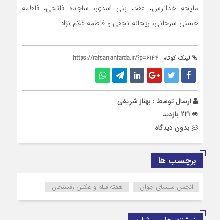
ملیحه خداترس، عفت بنی اسدی، ساجده فاتحی، فاطمه
حسنی سرخانی، ریحانه نجفی و فاطمه غلام نژاد
لینک کوتاه :
https://rafsanjanfarda.ir/?p=6144
ارسال توسط :
بهناز شریفی
221 بازدید
بدون دیدگاه
برچسب ها
انجمن سینمای جوان
هفته فیلم و عکس رفسنجان