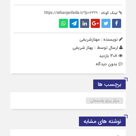
لینک کوتاه :
https://rafsanjanfarda.ir/?p=6329
نویسنده : مهنازشریفی
ارسال توسط :
بهناز شریفی
308 بازدید
بدون دیدگاه
برچسب ها
مرکز پرتو رفسنجان
نوشته های مشابه