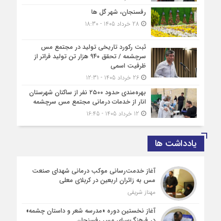
رفسنجان، شهر گل ها
28 خرداد 1405 - 18:30
ثبت رکورد تاریخی تولید در مجتمع مس
سرچشمه / تحقق ۹۴۰ هزار تن تولید فراتر از
ظرفیت اسمی
26 خرداد 1405 - 12:31
بهره‌مندی حدود ۲۵۰۰‌ نفر از ساکنان شهرستان
انار از خدمات درمانی مجتمع مس سرچشمه
12 خرداد 1405 - 16:45
یادداشت ها
آغاز خدمت‌رسانی موکب درمانی شهدای صنعت
مس به زائران اربعین در کربلای معلی
مهناز شریفی
آغاز نخستین دوره «مدرسه شعر و داستان چشمه»
در فرهنگ‌سرای مس رفسنجان