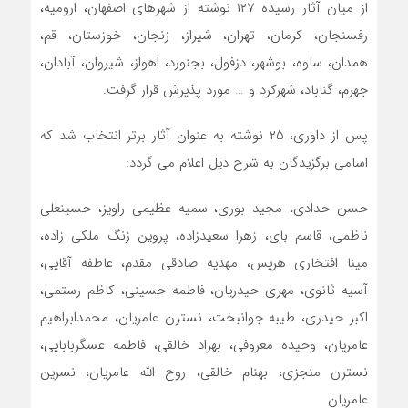
از میان آثار رسیده ۱۲۷ نوشته از شهرهای اصفهان، ارومیه،
رفسنجان، کرمان، تهران، شیراز، زنجان، خوزستان، قم،
همدان، ساوه، بوشهر، دزفول، بجنورد، اهواز، شیروان، آبادان،
جهرم، گناباد، شهرکرد و … مورد پذیرش قرار گرفت.
پس از داوری، ۲۵ نوشته به عنوان آثار برتر انتخاب شد که
اسامی برگزیدگان به شرح ذیل اعلام می گردد:
حسن حدادی، مجید بوری، سمیه عظیمی راویز، حسینعلی
ناظمی، قاسم بای، زهرا سعیدزاده، پروین زنگ ملکی زاده،
مینا افتخاری هریس، مهدیه صادقی مقدم، عاطفه آقایی،
آسیه ثانوی، مهری حیدریان، فاطمه حسینی، کاظم رستمی،
اکبر حیدری، طیبه جوانبخت، نسترن عامریان، محمدابراهیم
عامریان، وحیده معروفی، بهراد خالقی، فاطمه عسگربابایی،
نسترن منجزی، بهنام خالقی، روح الله عامریان، نسرین
عامریان