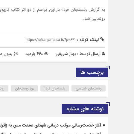
به گزارش رفسنجان فردا؛ در این مراسم از دو اثر کتاب ت
رونمایی شد.
لینک کوتاه :
https://rafsanjanfarda.ir/?p=641
ارسال توسط :
بهناز شریفی
460 بازدید
بدون دی
برچسب ها
رفسنجان شناسی
رفسنجان فردا
روز رفسنجان
رون
نوشته های مشابه
آغاز خدمت‌رسانی موکب درمانی شهدای صنعت مس به زائران 