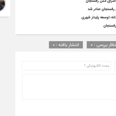
گ‌سرای مس رفسنجان
نه؛ توسعه پایدار شهری
رفسنجان
تظار بررسی : 0
انتشار یافته : ۰