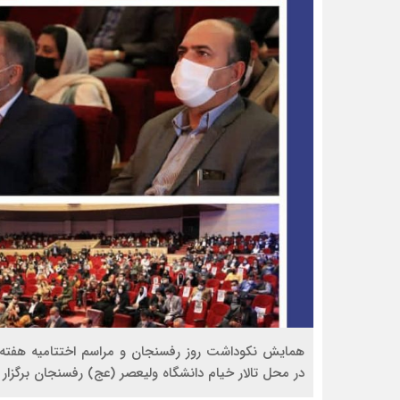
همایش نکوداشت روز رفسنجان و مراسم اختتامیه هفته
در محل تالار خیام دانشگاه ولیعصر (عج) رفسنجان برگزار 