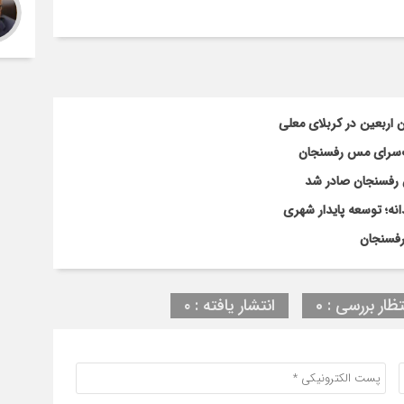
اربعین در کربلای معلی
گ‌سرای مس رفسنجان
نه؛ توسعه پایدار شهری
رفسنجان
تظار بررسی : 0
انتشار یافته : ۰