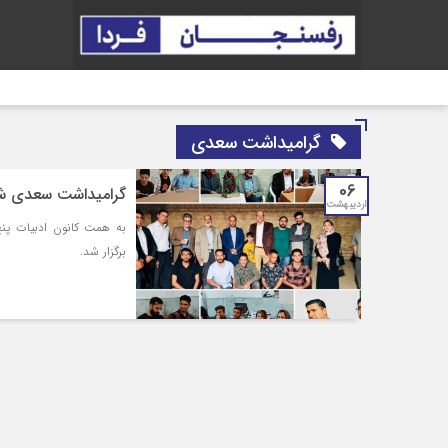
گرامیداشت سعدی
06
گرامیداشت سعدی شی
اردیبهشت
به همت کانون ادبیات پ
برگزار شد.