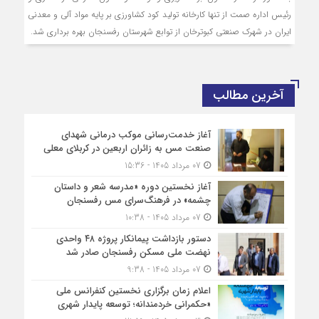
رئیس اداره صمت از تنها کارخانه تولید کود کشاورزی بر پایه مواد آلی و معدنی
ایران در شهرک صنعتی کبوترخان از توابع شهرستان رفسنجان بهره برداری شد.
آخرین مطالب
آغاز خدمت‌رسانی موکب درمانی شهدای
صنعت مس به زائران اربعین در کربلای معلی
07 مرداد 1405 - 15:36
آغاز نخستین دوره «مدرسه شعر و داستان
چشمه» در فرهنگ‌سرای مس رفسنجان
07 مرداد 1405 - 10:38
دستور بازداشت پیمانکار پروژه ۴۸ واحدی
نهضت ملی مسکن رفسنجان صادر شد
07 مرداد 1405 - 9:38
اعلام زمان برگزاری نخستین کنفرانس ملی
«حکمرانی خردمندانه؛ توسعه پایدار شهری