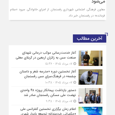
می‌شود
معاون فرهنگی اجتماعی شهرداری رفسنجان از اجرای خانوادگی سرود «سلام
فرمانده» در رفسنجان خبر داد.
آخرین مطالب
آغاز خدمت‌رسانی موکب درمانی شهدای
صنعت مس به زائران اربعین در کربلای معلی
07 مرداد 1405 - 15:36
آغاز نخستین دوره «مدرسه شعر و داستان
چشمه» در فرهنگ‌سرای مس رفسنجان
07 مرداد 1405 - 10:38
دستور بازداشت پیمانکار پروژه ۴۸ واحدی
نهضت ملی مسکن رفسنجان صادر شد
07 مرداد 1405 - 9:38
اعلام زمان برگزاری نخستین کنفرانس ملی
«حکمرانی خردمندانه؛ توسعه پایدار شهری