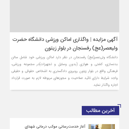
آگهی مزایده | واگذاری اماکن ورزشی دانشگاه حضرت
ولیعصر(عج) رفسنجان در بلوار زیتون
دانشگاه ولی‌عصر(عج) رفسنجان در نظر دارد اماکن ورزشی خود شامل سالن
بدنسازی، کشتی و هوازی (بدون وسایل و تجهیزات)در مجموعه ورزشی،
فرهنگی واقع در بلوار زیتون روبروی دادگستری به اشخاص حقوقی و حقیقی
واجد شرایط دارای تائید صلاحیت و مجوزهای مربوطه لازم به صورت قرارداد
اجاره واگذار نماید.
آخرین مطالب
آغاز خدمت‌رسانی موکب درمانی شهدای